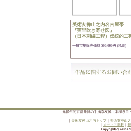
美術友禅山之内名古屋帯
『実里吹き寄せ図』
（日本刺繍工程）伝統的工
一般市場販売価格 500,000円 (税別)
元禄年間京都発祥の手描京友禅（本糊糸目
｜
美術友禅山之内トップ
｜
美術友禅山之
｜
メディア掲載
｜
新