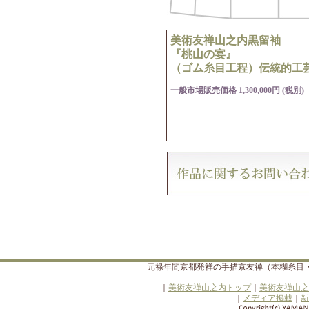
美術友禅山之内黒留袖
『桃山の宴』
（ゴム糸目工程）伝統的工
一般市場販売価格 1,300,000円 (税別)
元禄年間京都発祥の手描京友禅（本糊糸目
｜
美術友禅山之内トップ
｜
美術友禅山之
｜
メディア掲載
｜
新