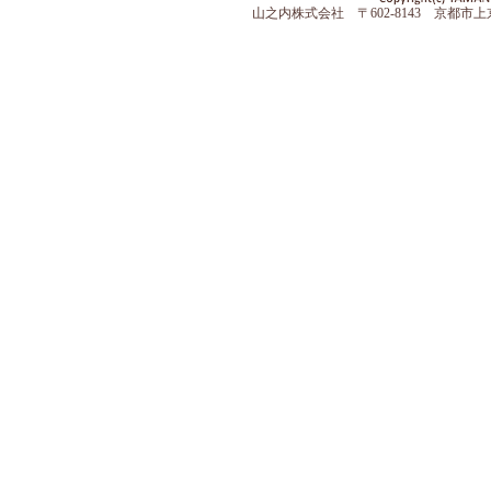
山之内株式会社 〒602-8143 京都市上京区