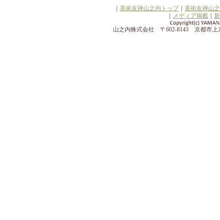
｜
美術友禅山之内トップ
｜
美術友禅山之
｜
メディア掲載
｜
新
山之内株式会社 〒602-8143 京都市上京区