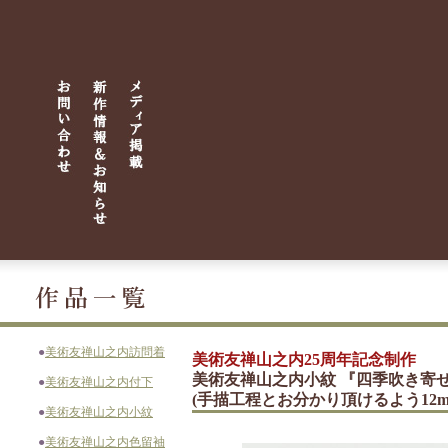
●
美術友禅山之内訪問着
美術友禅山之内25周年記念制作
美術友禅山之内小紋 『四季吹き寄
●
美術友禅山之内付下
(手描工程とお分かり頂けるよう12
●
美術友禅山之内小紋
●
美術友禅山之内色留袖