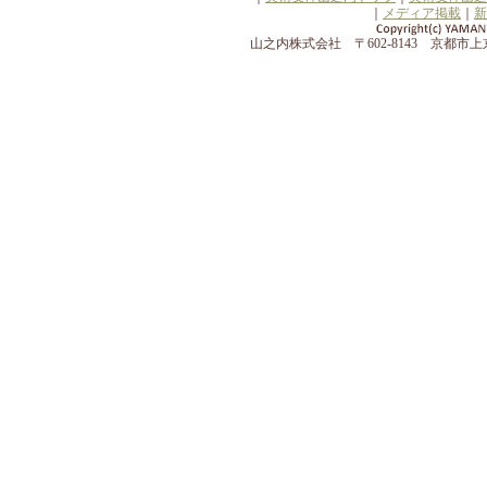
｜
メディア掲載
｜
新
山之内株式会社 〒602-8143 京都市上京区