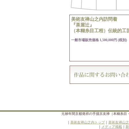
美術友禅山之内訪問着
『茶屋辻』
（本糊糸目工程）伝統的工
一般市場販売価格 1,500,000円 (税別)
元禄年間京都発祥の手描京友禅（本糊糸目
｜
美術友禅山之内トップ
｜
美術友禅山之
｜
メディア掲載
｜
新