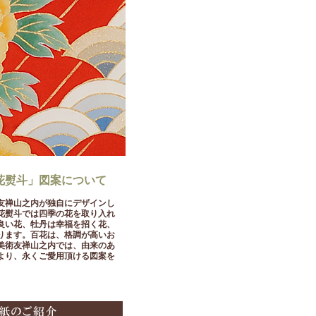
花熨斗」図案について
友禅山之内が独自にデザインし
花熨斗では四季の花を取り入れ
良い花、牡丹は幸福を招く花、
ります。百花は、格調が高いお
美術友禅山之内では、由来のあ
より、永くご愛用頂ける図案を