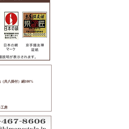
（共八掛付）絹100%
子工房