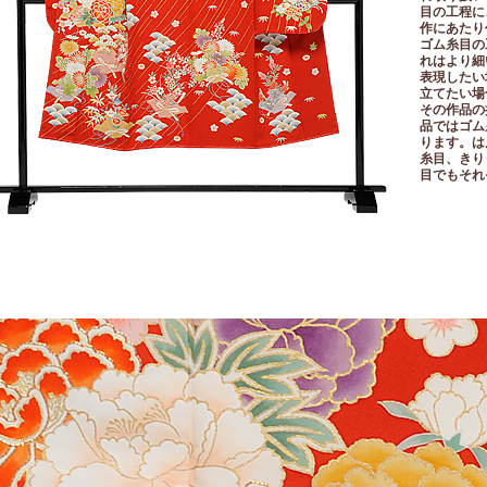
目の工程に
作にあたり
ゴム糸目の
れはより細
表現したい
立てたい場
その作品の
品ではゴム
ります。は
糸目、きり
目でもそれ