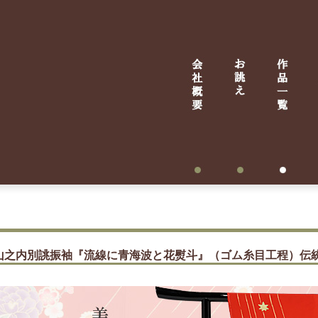
山之内別誂振袖『流線に青海波と花熨斗』（ゴム糸目工程）伝