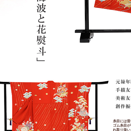
糸目には昔
ゴム糸目が
れ取り扱い