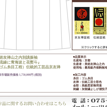
■品質表示
術友禅山之内別誂振袖
生産地：京都
流線に青海波と花熨斗』
生産者：美術友禅山之内
ゴム糸目工程）伝統的工芸品京友禅
使用地：最高級丹後駒無地
市場販売価格 1,750,000円 (税別)
■加工内容
糸目：ゴム糸目
友禅：伝統工芸士彩色
金彩：高級悉皆御用達
刺繍：加賀繍よしが浦悦