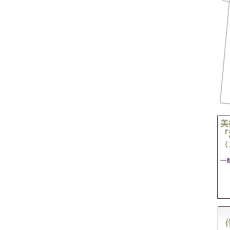
美
『
（
一般