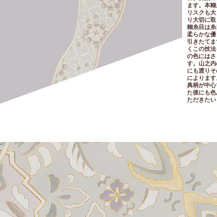
ます。本糊
リスクも大
り大切に取
糊糸目は糸
柔らかな優
引きたてま
くこの技法
の色にはさ
す。山之内
にも渡りそ
によります
典柄が中心
た後にも色
ただきたい