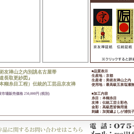
■品質表示
術友禅山之内別誂名古屋帯
生産地：京都
道長取更紗図』
生産者：美術友禅山之内
本糊糸目工程）伝統的工芸品京友禅
使用地：最高級五泉塩瀬無
市場販売価格 250,000円 (税別)
■加工内容
糸目：本糊糸目
友禅：伝統工芸士彩色
金彩：高級悉皆御用達
刺繍：加賀繍よしが浦悦