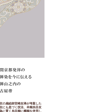
京の扇絵師宮崎友禅が考案した
在にも息づく技法、本糊糸目友
為に置く糸目糊に糯糊を使用し