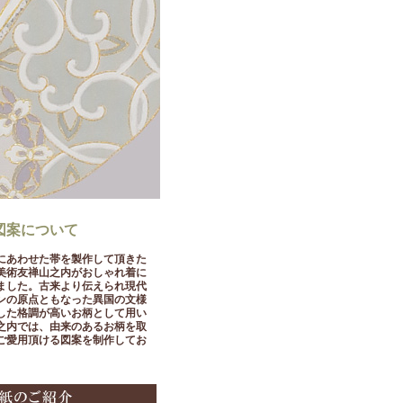
図案について
にあわせた帯を製作して頂きた
美術友禅山之内がおしゃれ着に
ました。古来より伝えられ現代
ンの原点ともなった異国の文様
した格調が高いお柄として用い
之内では、由来のあるお柄を取
ご愛用頂ける図案を制作してお