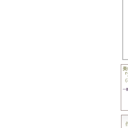
美
『
（
一般