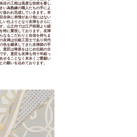
糸目の工程は高度な技術を要し
きい為熟練の職人たちの手によ
り扱われ完成していきます。本
目自体に表情があり他にはない
しい仕上りとなり友禅をさらに
す。山之内では江戸前期より続
を特に重視しております。友禅
らなるこだわりと自信を持ちま
の友禅は伝統工芸士であり何代
の色を継承してきた友禅師の手
。意匠は琳派をはじめ伝統の古
です。意匠も友禅も何十年経っ
あせることなく末永くご愛顧い
との願いを込めております。