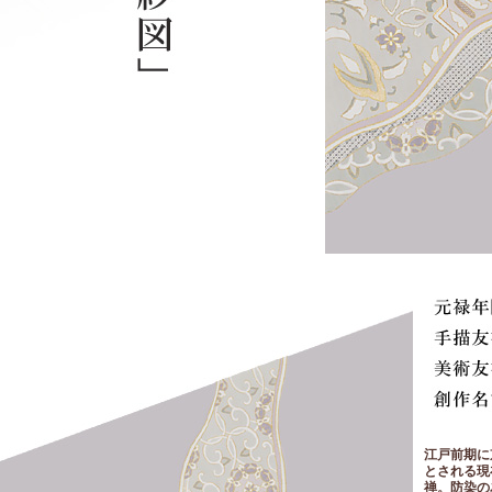
江戸前期に
とされる現
禅。防染の