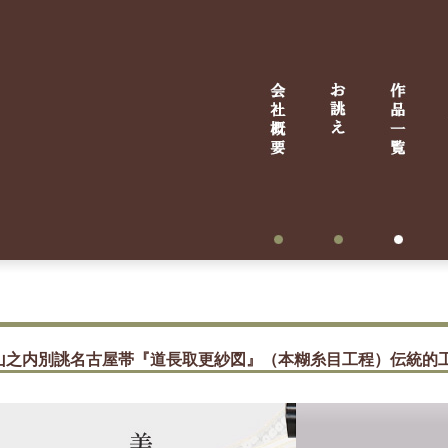
山之内別誂名古屋帯『道長取更紗図』（本糊糸目工程）伝統的