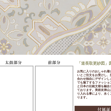
「道長取更紗図」
お気に入りのおしゃれ着
いとご注文をお受けし、
合わせ独自にデザインし
でも魅了するファッショ
と日本の伝統文様を融合
ております。美術友禅山
り入れる事により、永く
ります。