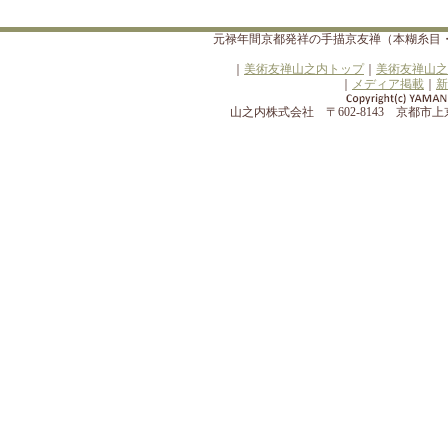
元禄年間京都発祥の手描京友禅（本糊糸目
｜
美術友禅山之内トップ
｜
美術友禅山之
｜
メディア掲載
｜
新
山之内株式会社 〒602-8143 京都市上京区